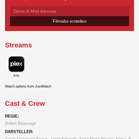
Filmabo erstellen
Streams
Watch options from JustWatch
Cast & Crew
REGIE:
Robert Beaucage
DARSTELLER:
Sarah Livingston Evans, Jared Edwards, Anna-Marie Wayne, Nancy P.