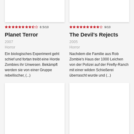
8.5/10
9/10
Planet Terror
The Devil's Rejects
2007
2005
Horror
Horror
Ein biologisches Experiment geht
Nachdem die Familie aus Rob
schief und fortan treibt eine Horde
Zombie's Haus der 1000 Leichen
Zombies ihr Unwesen. Bekämpft
von der Polizei auf der Firefly-Ranch
werden sie von einer Gruppe
mit einer wilden Schießerei
rebellischer, (...)
überrascht wurde und (...)