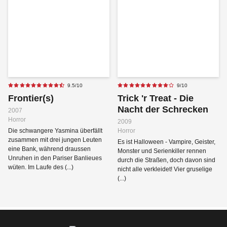
9.5/10
9/10
Frontier(s)
Trick 'r Treat - Die
Nacht der Schrecken
2007
Horror
2009
Die schwangere Yasmina überfällt
Horror
zusammen mit drei jungen Leuten
Es ist Halloween - Vampire, Geister,
eine Bank, während draussen
Monster und Serienkiller rennen
Unruhen in den Pariser Banlieues
durch die Straßen, doch davon sind
wüten. Im Laufe des (...)
nicht alle verkleidet! Vier gruselige
(...)