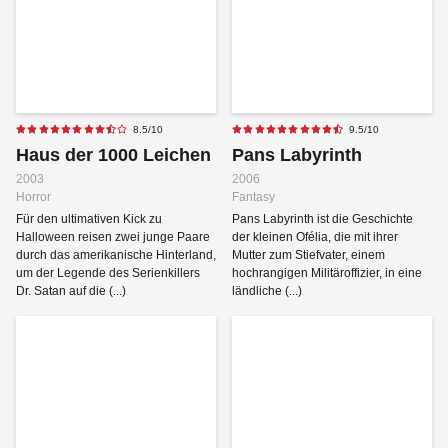
8.5/10
9.5/10
Haus der 1000 Leichen
Pans Labyrinth
2003
2006
Horror
Fantasy
Für den ultimativen Kick zu
Pans Labyrinth ist die Geschichte
Halloween reisen zwei junge Paare
der kleinen Ofélia, die mit ihrer
durch das amerikanische Hinterland,
Mutter zum Stiefvater, einem
um der Legende des Serienkillers
hochrangigen Militäroffizier, in eine
Dr. Satan auf die (...)
ländliche (...)