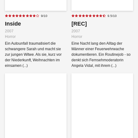
9/10
9.5/10
Inside
[REC]
2007
2007
Horror
Horror
Ein Autounfall traumatisiert die
Eine Nacht lang den Alltag der
schwangere Sarah und macht sie
Männer einer Feuerwehrwache
zur jungen Witwe. Als sie, kurz vor
dokumentieren. Ein Routinejob - so
der Niederkunft, Weihnachten im
denkt sich Fernsehmoderatorin
einsamen (...)
Angela Vidal, mit ihrem (...)