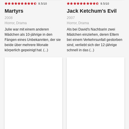
9.5/10
9.5/10
Martyrs
Jack Ketchum's Evil
2008
2007
Horror, Drama
Horror, Drama
Julie war mit einem anderen
Als bei David's Nachbarin zwei
Mädchen als 10-jährige in den
Mädchen einziehen, deren Eltern
Fängen eines Unbekannten, der sie
bei einem Verkehrsunfall gestorben
beide über mehrere Monate
sind, verliebt sich der 12-jährige
körperlich gepeinigt hat. (...)
schnell in das (...)