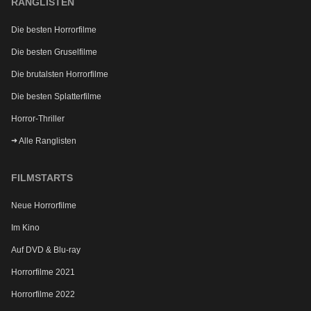
RANGLISTEN
Die besten Horrorfilme
Die besten Gruselfilme
Die brutalsten Horrorfilme
Die besten Splatterfilme
Horror-Thriller
Möchtest du bei Neuigkeiten über Horrorfilme von
uns benachrichtigt werden?
Alle Ranglisten
FILMSTARTS
Neue Horrorfilme
Im Kino
Auf DVD & Blu-ray
Horrorfilme 2021
Horrorfilme 2022