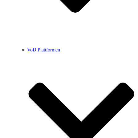
VoD Plattformen