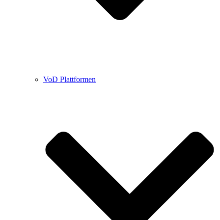
VoD Plattformen