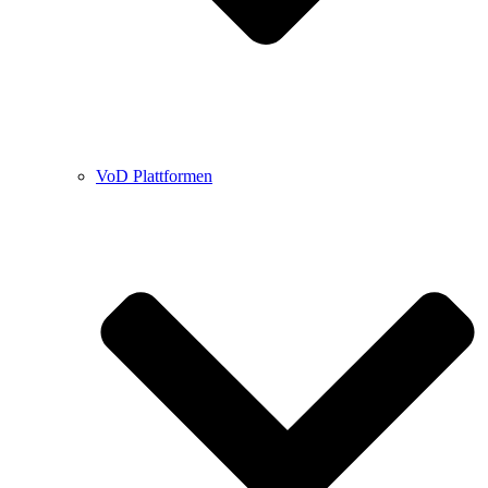
VoD Plattformen