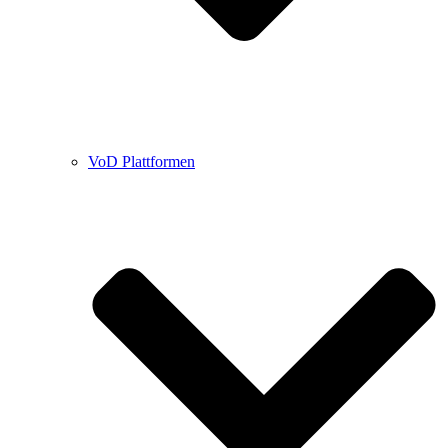
VoD Plattformen