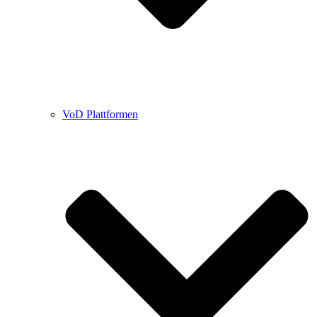
VoD Plattformen