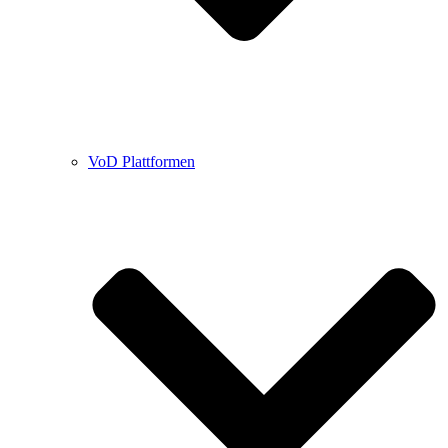
VoD Plattformen