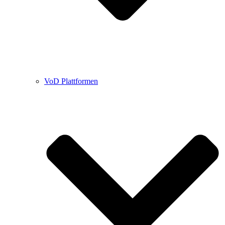
VoD Plattformen