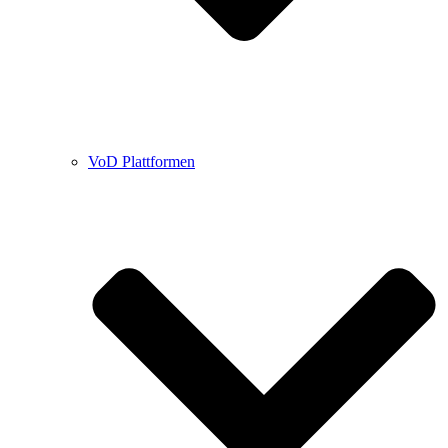
VoD Plattformen