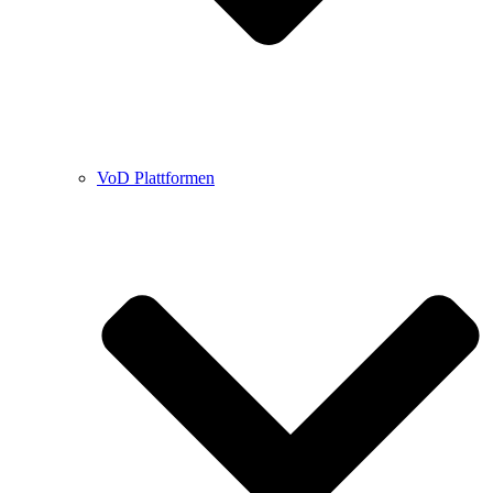
VoD Plattformen