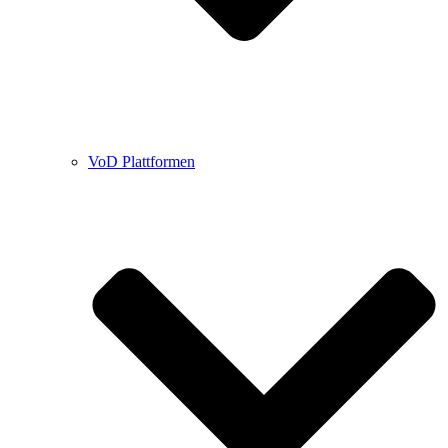
VoD Plattformen