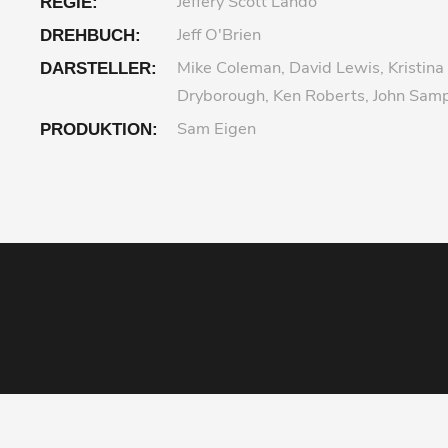
Jeffery Scott Lando
REGIE:
Jeff O'Brien
DREHBUCH:
Mike Coleman, David Lewis, Kristina
DARSTELLER:
Dryborough, Ken Roberts, John Samp
Sam Eigen
PRODUKTION: