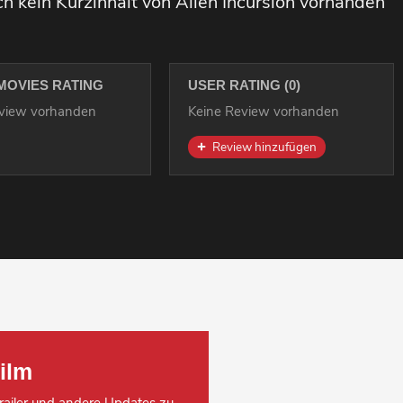
ch kein Kurzinhalt von Alien Incursion vorhanden
MOVIES RATING
USER RATING (0)
eview vorhanden
Keine Review vorhanden
Review hinzufügen
ilm