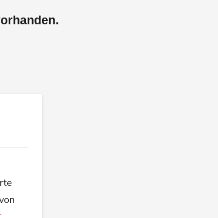
vorhanden.
rte
 von