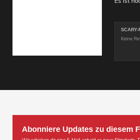
Es ist no
SCARY-
Keine R
Abonniere Updates zu diesem F