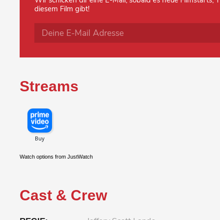
Wir schicken dir eine E-Mail, sobald es neue Filmstarts,
diesem Film gibt!
Streams
Watch options from JustWatch
Cast & Crew