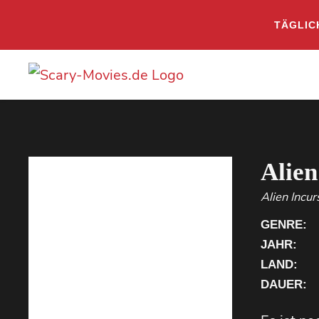
TÄGLIC
Alien
Alien Incur
GENRE:
JAHR:
LAND:
DAUER: