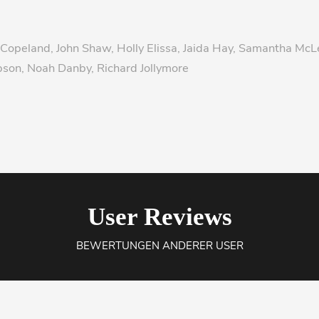
 Copeland, John Shaw, Holly Elissa, Jaida Hay, Samantha Mc
son, Noah Danby, Richard Jollymore
User Reviews
BEWERTUNGEN ANDERER USER