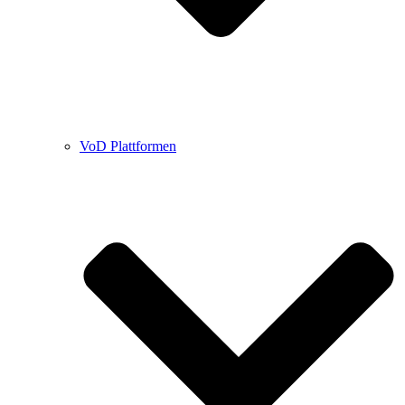
VoD Plattformen