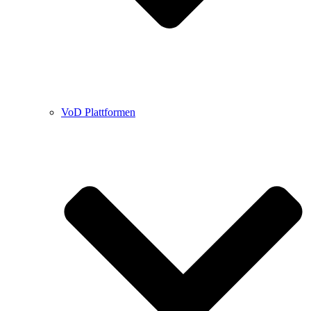
VoD Plattformen