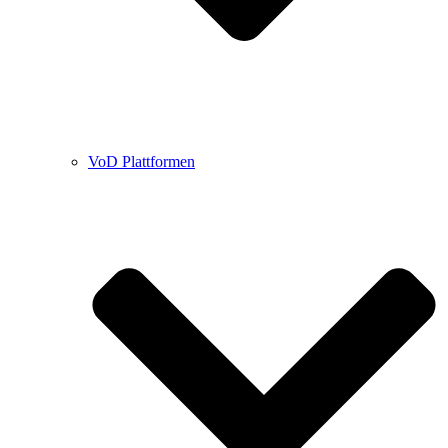
VoD Plattformen