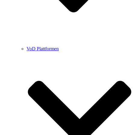
VoD Plattformen