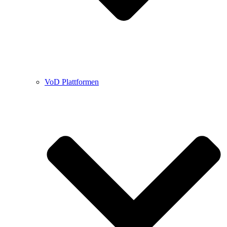
VoD Plattformen