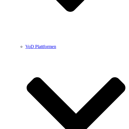
VoD Plattformen