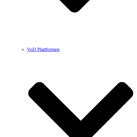
VoD Plattformen