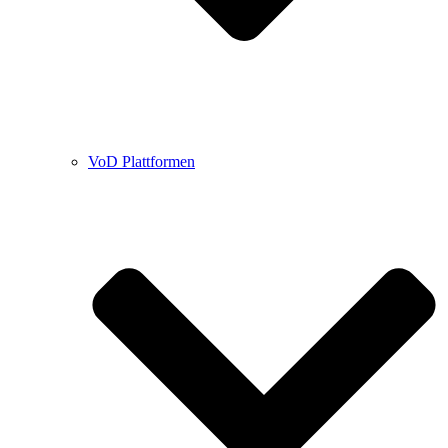
VoD Plattformen