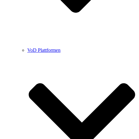
VoD Plattformen