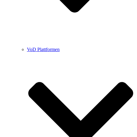
VoD Plattformen