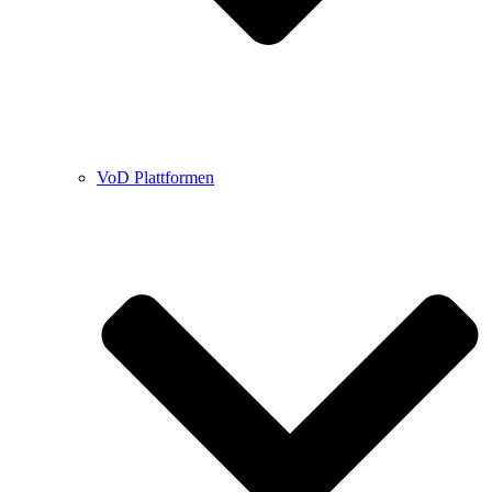
VoD Plattformen