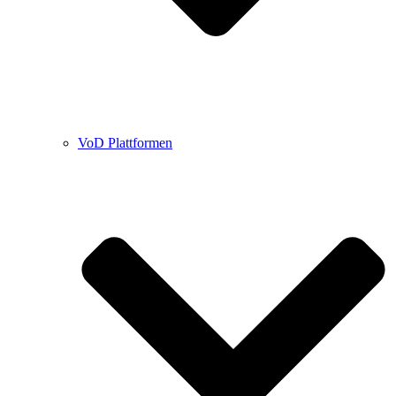
VoD Plattformen