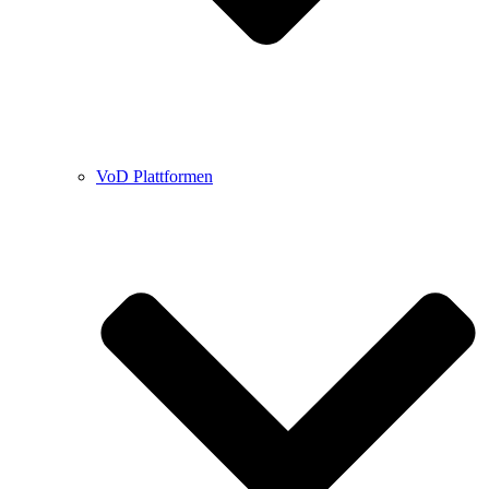
VoD Plattformen