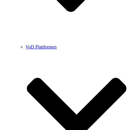
VoD Plattformen