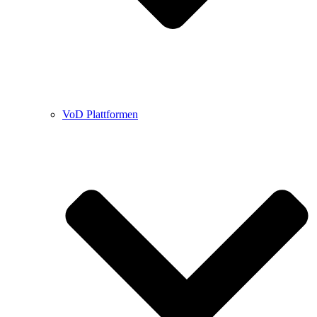
VoD Plattformen