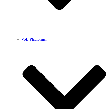
VoD Plattformen