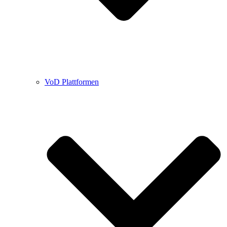
VoD Plattformen