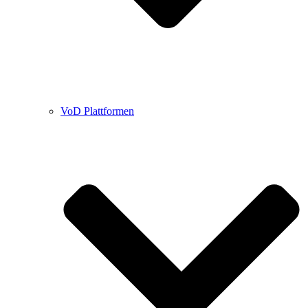
VoD Plattformen