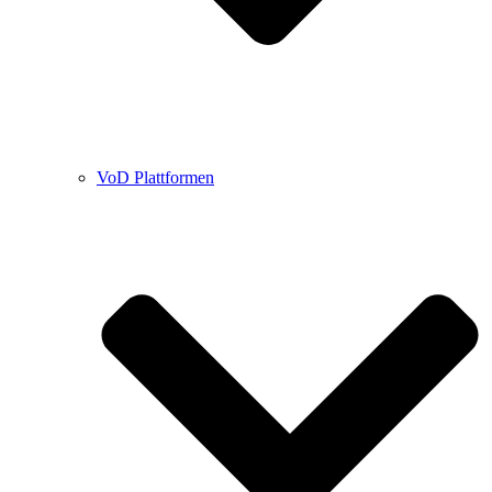
VoD Plattformen