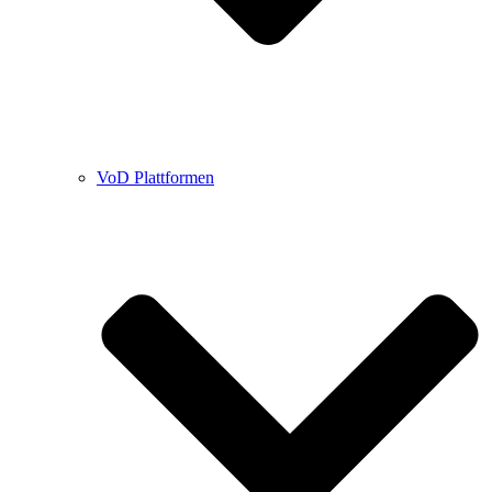
VoD Plattformen