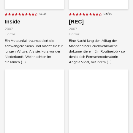
9/10
9.5/10
Inside
[REC]
2007
2007
Horror
Horror
Ein Autounfall traumatisiert die
Eine Nacht lang den Alltag der
schwangere Sarah und macht sie zur
Männer einer Feuerwehrwache
jungen Witwe. Als sie, kurz vor der
dokumentieren. Ein Routinejob - so
Niederkunft, Weihnachten im
denkt sich Fernsehmoderatorin
einsamen (...)
Angela Vidal, mit ihrem (...)