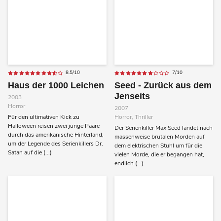
8.5/10
7/10
Haus der 1000 Leichen
Seed - Zurück aus dem
Jenseits
2003
Horror
2007
Für den ultimativen Kick zu
Horror, Thriller
Halloween reisen zwei junge Paare
Der Serienkiller Max Seed landet nach
durch das amerikanische Hinterland,
massenweise brutalen Morden auf
um der Legende des Serienkillers Dr.
dem elektrischen Stuhl um für die
Satan auf die (...)
vielen Morde, die er begangen hat,
endlich (...)