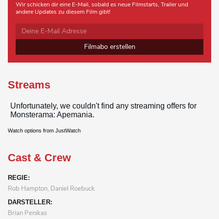
Wir schicken dir eine E-Mail, sobald es neue Filmstarts, Trailer und
andere Updates zu diesem Film gibt!
Filmabo erstellen
Streams
Watch options from JustWatch
Cast & Crew
REGIE:
Rob Hampton, Daniel Roebuck
DARSTELLER:
Brian Penikas