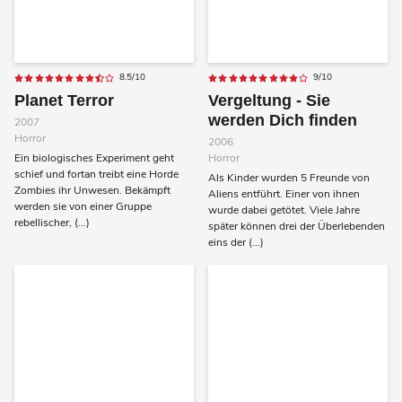
8.5/10
9/10
Planet Terror
Vergeltung - Sie
werden Dich finden
2007
Horror
2006
Ein biologisches Experiment geht
Horror
schief und fortan treibt eine Horde
Als Kinder wurden 5 Freunde von
Zombies ihr Unwesen. Bekämpft
Aliens entführt. Einer von ihnen
werden sie von einer Gruppe
wurde dabei getötet. Viele Jahre
rebellischer, (...)
später können drei der Überlebenden
eins der (...)