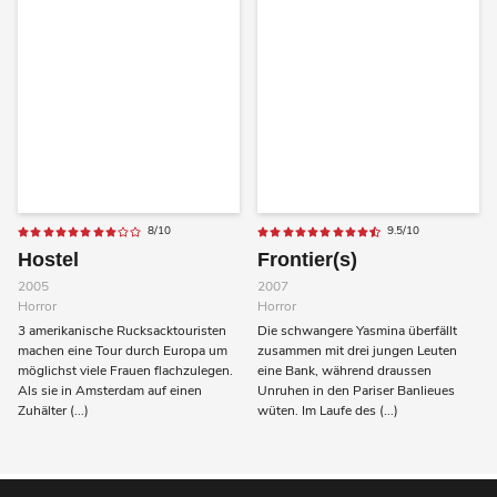
8/10
9.5/10
Hostel
Frontier(s)
2005
2007
Horror
Horror
3 amerikanische Rucksacktouristen
Die schwangere Yasmina überfällt
machen eine Tour durch Europa um
zusammen mit drei jungen Leuten
möglichst viele Frauen flachzulegen.
eine Bank, während draussen
Als sie in Amsterdam auf einen
Unruhen in den Pariser Banlieues
Zuhälter (...)
wüten. Im Laufe des (...)