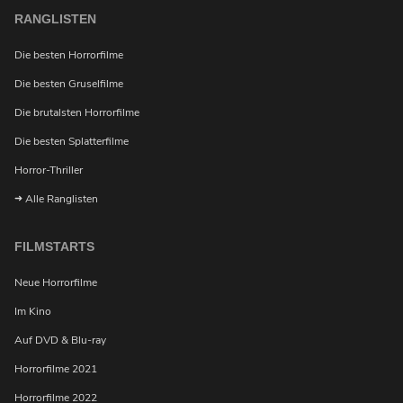
RANGLISTEN
Die besten Horrorfilme
Die besten Gruselfilme
Die brutalsten Horrorfilme
Die besten Splatterfilme
Möchtest du bei Neuigkeiten über Horrorfilme von
uns benachrichtigt werden?
Horror-Thriller
Alle Ranglisten
FILMSTARTS
Neue Horrorfilme
Im Kino
Auf DVD & Blu-ray
Horrorfilme 2021
Horrorfilme 2022