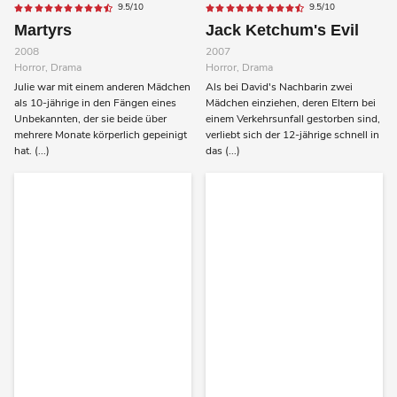
9.5/10
9.5/10
Martyrs
Jack Ketchum's Evil
2008
2007
Horror, Drama
Horror, Drama
Julie war mit einem anderen Mädchen
Als bei David's Nachbarin zwei
als 10-jährige in den Fängen eines
Mädchen einziehen, deren Eltern bei
Unbekannten, der sie beide über
einem Verkehrsunfall gestorben sind,
mehrere Monate körperlich gepeinigt
verliebt sich der 12-jährige schnell in
hat. (...)
das (...)