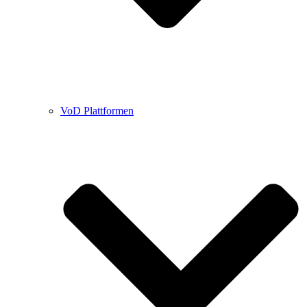
VoD Plattformen