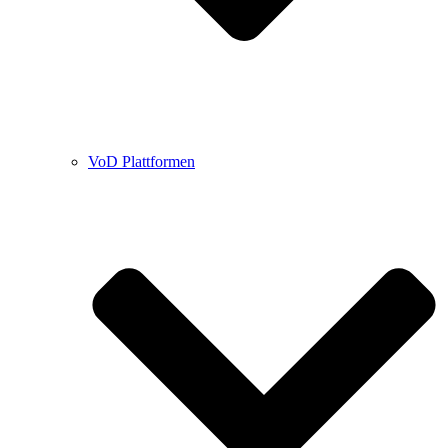
VoD Plattformen