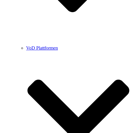
VoD Plattformen