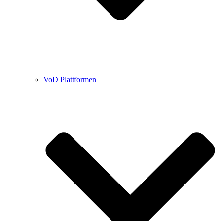
VoD Plattformen