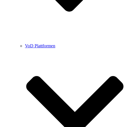
VoD Plattformen