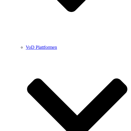
VoD Plattformen