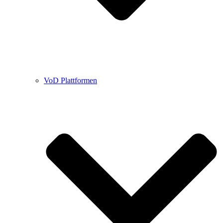
VoD Plattformen