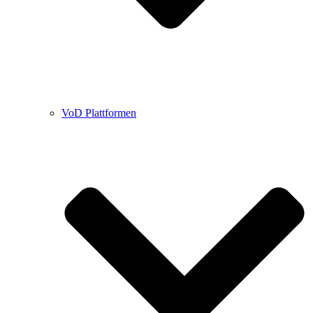
VoD Plattformen