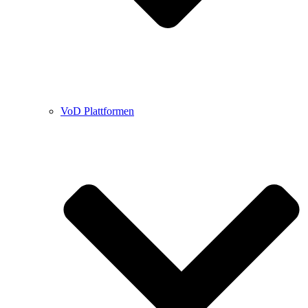
VoD Plattformen