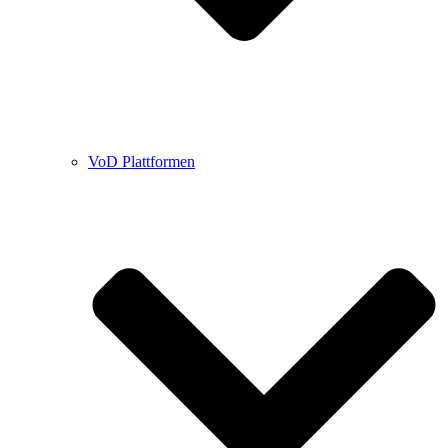
VoD Plattformen