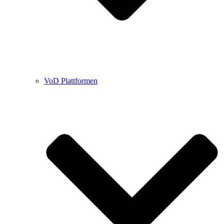
VoD Plattformen