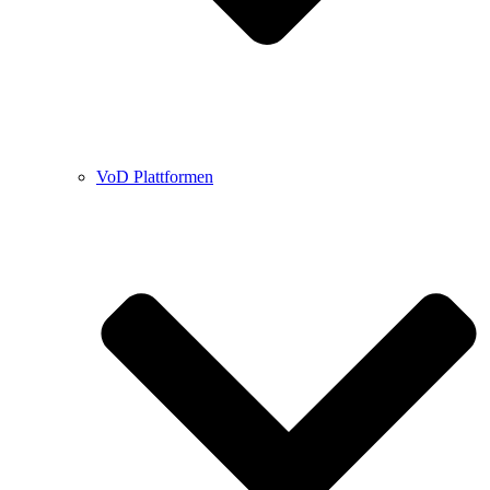
VoD Plattformen