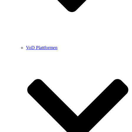
VoD Plattformen