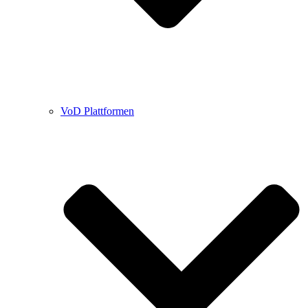
VoD Plattformen