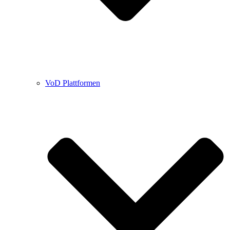
VoD Plattformen