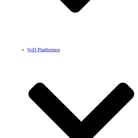
VoD Plattformen