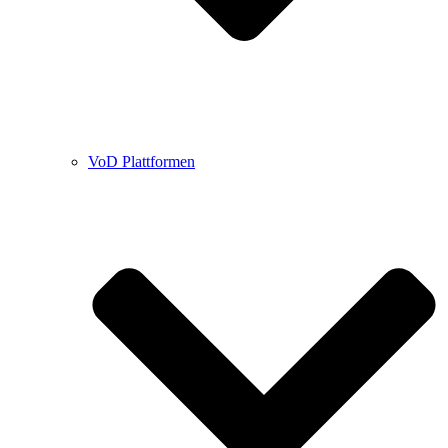
VoD Plattformen